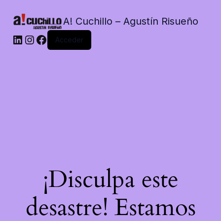
A! Cuchillo – Agustín Risueño
LinkedIn
Instagram
Facebook
Acceder
¡Disculpa este
desastre! Estamos