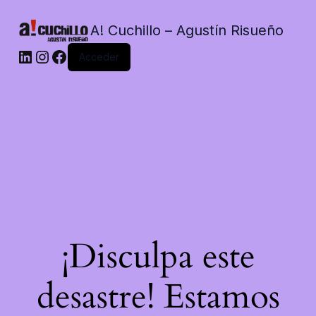
A! Cuchillo – Agustín Risueño
LinkedIn
Instagram
Facebook
Acceder
¡Disculpa este
desastre! Estamos